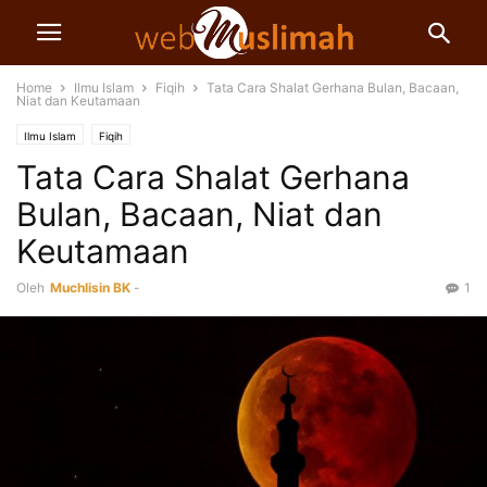
Home
Ilmu Islam
Fiqih
Tata Cara Shalat Gerhana Bulan, Bacaan,
Niat dan Keutamaan
Ilmu Islam
Fiqih
Tata Cara Shalat Gerhana
Bulan, Bacaan, Niat dan
Keutamaan
Oleh
Muchlisin BK
-
1