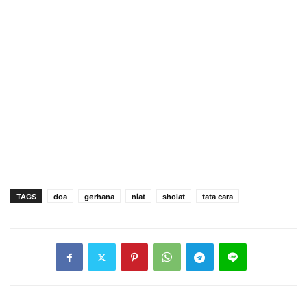
TAGS
doa
gerhana
niat
sholat
tata cara