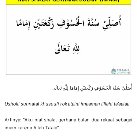
أُصَلِّيْ سُنَّةَ الْخُسُوْفِ رَكْعَتَيْنِ إِمَامًا لِلَّهِ تَعَالَى
Usholli sunnatal khusuufi rok’ataini imaaman lillahi ta’aalaa
Artinya: “Aku niat shalat gerhana bulan dua rakaat sebagai
imam karena Allah Ta’ala”