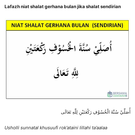
Lafazh niat shalat gerhana bulan jika shalat sendirian
أُصَلِّيْ سُنَّةَ الْخُسُوْفِ رَكْعَتَيْنِ لِلَّهِ تَعَالَى
Usholli sunnatal khusuufi rok’ataini lillahi ta’aalaa