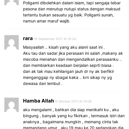
Poligami dibolehkan dalam islam, tapi sengaja tebar
pesona dan menutup nutupi status dengan maksud
tertentu bukan sesuatu yg baik. Poligami sunah,
namun amar maruf wajib
rara
16 September 2017 At 16:24
Masyaallah .. kisah yang aku alami saat ini .
Aku tau dan sadar jika perasaan ini salah ,makany ak
mecoba menahan dan mengendalikan perasaanku ..
dan membiarkan keadaan berjalan seprti biasa .
dan ak tak mau kehilangan jauh dr ny ak berfikir
menganggap ny sbagai kaka .. krn sikap ny yg
dewasa dan lembut .
Hamba Allah
6 Oktober 2017 At 10:08
aku mengalami , bahkan dia siap menikahi ku , aku
bingung , banyak yang ku fikirkan , termasuk istri dan
anaknya , bagaimana mungkin , memang cinta tak
memandang umur , aku 19 mau ke 20 sedangkan dia