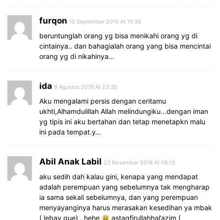
furqon
15 September 2015 At 15:35
beruntunglah orang yg bisa menikahi orang yg di
cintainya.. dan bahagialah orang yang bisa mencintai
orang yg di nikahinya…
ida
6 Agustus 2016 At 23:30
Aku mengalami persis dengan ceritamu
ukhti,Alhamdulillah Allah melindungiku…dengan iman
yg tipis ini aku bertahan dan tetap menetapkn malu
ini pada tempat.y…
Abil Anak Labil
23 November 2016 At 08:12
aku sedih dah kalau gini, kenapa yang mendapat
adalah perempuan yang sebelumnya tak mengharap
ia sama sekali sebelumnya, dan yang perempuan
menyayanginya harus merasakan kesedihan ya mbak
( lebay gue) , hehe
astagfirullahhal’azim (