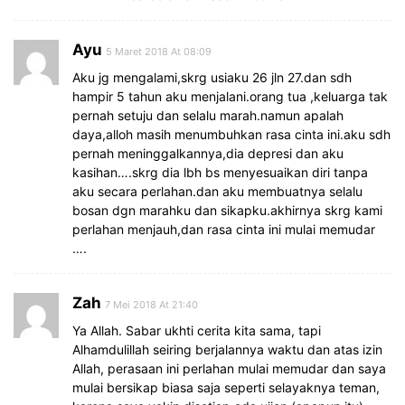
Ayu
5 Maret 2018 At 08:09
Aku jg mengalami,skrg usiaku 26 jln 27.dan sdh
hampir 5 tahun aku menjalani.orang tua ,keluarga tak
pernah setuju dan selalu marah.namun apalah
daya,alloh masih menumbuhkan rasa cinta ini.aku sdh
pernah meninggalkannya,dia depresi dan aku
kasihan….skrg dia lbh bs menyesuaikan diri tanpa
aku secara perlahan.dan aku membuatnya selalu
bosan dgn marahku dan sikapku.akhirnya skrg kami
perlahan menjauh,dan rasa cinta ini mulai memudar
….
Zah
7 Mei 2018 At 21:40
Ya Allah. Sabar ukhti cerita kita sama, tapi
Alhamdulillah seiring berjalannya waktu dan atas izin
Allah, perasaan ini perlahan mulai memudar dan saya
mulai bersikap biasa saja seperti selayaknya teman,