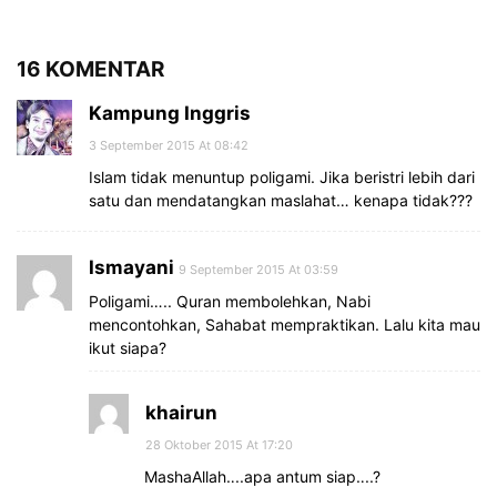
16 KOMENTAR
Kampung Inggris
3 September 2015 At 08:42
Islam tidak menuntup poligami. Jika beristri lebih dari
satu dan mendatangkan maslahat… kenapa tidak???
Ismayani
9 September 2015 At 03:59
Poligami….. Quran membolehkan, Nabi
mencontohkan, Sahabat mempraktikan. Lalu kita mau
ikut siapa?
khairun
28 Oktober 2015 At 17:20
MashaAllah‥..apa antum siap‥..?