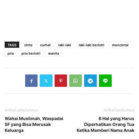
TAGS
cinta
curhat
laki-laki
laki-laki beristri
mencintai
pria
pria beristri
wanita
Artikel sebelumnya
Artikel berikutnya
Wahai Muslimah, Waspadai
6 Hal yang Harus
5F yang Bisa Merusak
Diperhatikan Orang Tua
Keluarga
Ketika Memberi Nama Anak