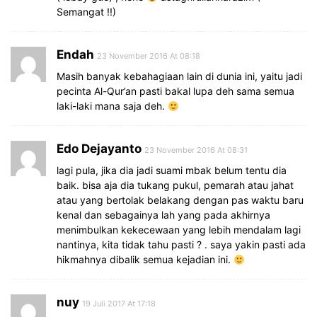
Semangat !!)
Endah
23 November 2016 At 08:18
Masih banyak kebahagiaan lain di dunia ini, yaitu jadi
pecinta Al-Qur’an pasti bakal lupa deh sama semua
laki-laki mana saja deh.
Edo Dejayanto
23 November 2016 At 08:31
lagi pula, jika dia jadi suami mbak belum tentu dia
baik. bisa aja dia tukang pukul, pemarah atau jahat
atau yang bertolak belakang dengan pas waktu baru
kenal dan sebagainya lah yang pada akhirnya
menimbulkan kekecewaan yang lebih mendalam lagi
nantinya, kita tidak tahu pasti ? . saya yakin pasti ada
hikmahnya dibalik semua kejadian ini.
nuy
19 Juli 2017 At 17:18