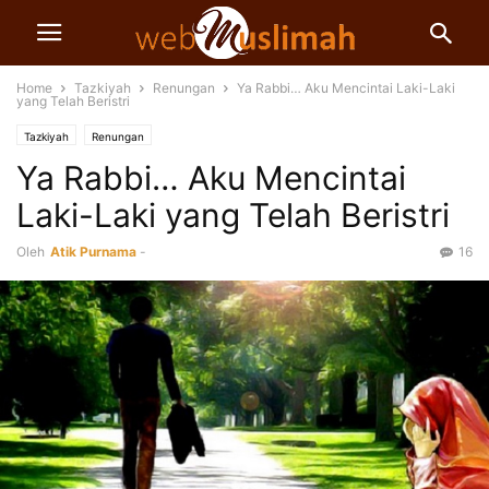
Home
Tazkiyah
Renungan
Ya Rabbi… Aku Mencintai Laki-Laki
yang Telah Beristri
Tazkiyah
Renungan
Ya Rabbi… Aku Mencintai
Laki-Laki yang Telah Beristri
Oleh
Atik Purnama
-
16