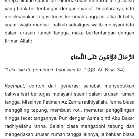
Ketiga
, ikatan suami istri diberlakukan menurut ‘urf (tradisi)
yang tidak bertentangan dengan syariat. Di antaranya, istri
melaksanakan tugas-tugas kerumahtanggaan. Jika di balik,
suami wajib mencari nafkah sekaligus wajib melayani istri
dalam urusan rumah tangga, maka bertentangan dengan
firman Allah:
الرِّجَالُ قَوَّامُونَ عَلَى النِّسَاءِ
“Laki-laki itu pemimpin bagi wanita…”
(QS. An Nisa: 34)
Keempat
, contoh dari generasi sahabat menyebutkan
bahwa istri bertugas melayani suami dalam urusan rumah
tangga. Misalnya Fatimah Az Zahra radhiyallahu ‘anha biasa
menggiling tepung, membuat roti, memutar penggilingan
hingga lecet tangannya. Pun dengan Asma binti Abu Bakar
radhiyallahu ‘anha. Selain biasa mengadoni tepung dan
mengerjakan urusan rumah tangga lainnya, ia bahkan biasa