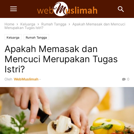
Home
Keluarga
Rumah Tangga
Apakah Memasak dan Mencuci
Merupakan Tugas Istri?
Keluarga
Rumah Tangga
Apakah Memasak dan
Mencuci Merupakan Tugas
Istri?
Oleh
WebMuslimah
-
0