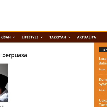
KISAH
LIFESTYLE
TAZKIYAH
AKTUALITA
Ter
k berpuasa
Lara
dala
Aqsa
Komi
Syar’
Aqsa
Ucap
Tunt