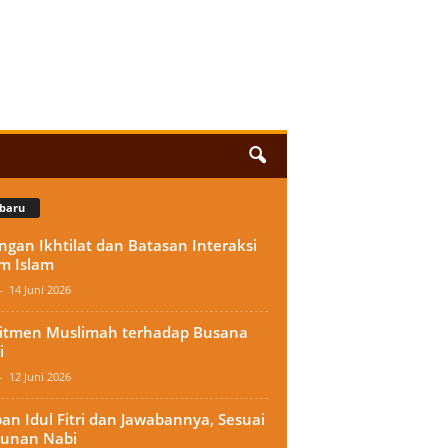
baru
ngan Ikhtilat dan Batasan Interaksi
m Islam
-
14 Juni 2026
tmen Muslimah terhadap Busana
i
-
12 Juni 2026
an Idul Fitri dan Jawabannya, Sesuai
unan Nabi