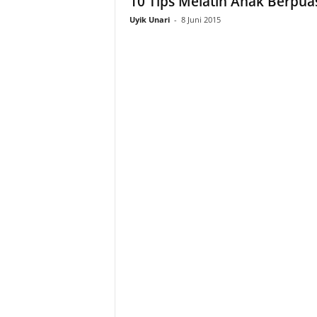
10 Tips Melatih Anak Berpua
Uyik Unari
-
8 Juni 2015