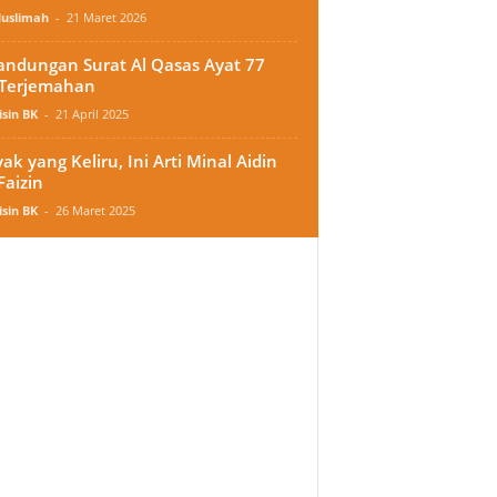
uslimah
-
21 Maret 2026
Kandungan Surat Al Qasas Ayat 77
Terjemahan
sin BK
-
21 April 2025
ak yang Keliru, Ini Arti Minal Aidin
Faizin
sin BK
-
26 Maret 2025