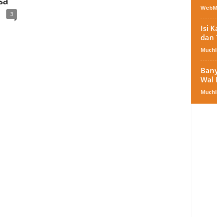
sa
WebM
3
Isi 
dan 
Muchli
Bany
Wal 
Muchli