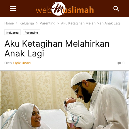
Home
Keluarga
Parenting
Aku Ketagihan Melahirkan Anak Lagi
Keluarga
Parenting
Aku Ketagihan Melahirkan
Anak Lagi
Oleh
Uyik Unari
-
0